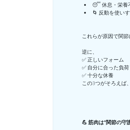
😴 休息・栄養
🌀 反動を使い
これらが原因で関節
逆に、
✅ 正しいフォーム
✅ 自分に合った負荷
✅ 十分な休養
この3つがそろえば
💪 筋肉は“関節の守護神”