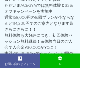
ただいまACEGYMでは無料体験＆32％
オフキャンペーンを実施中‼️
通常168,000円の16回プランが今ならな
んと114,300円でのご案内となります👍
さらにさらに！！
無料体験も大好評につき、初回体験セ
ッション無料継続！＆体験当日のご入
会で入会金¥30,000が¥0に！
実質¥35,000OFFでセッション＋1回の
チャンス🔥🔥🔥
お問い合わせフォーム
LINE
「食欲の秋をなんとか乗り越えたい…」
「クリスマスシーズンに向けて少しで
も痩せたい…」
そんな方はダイエットを成功させるチ
ャンス‼️
かっこいい・美しいボディを手に入れ
ませんか？？
ぜひこの機会を逃すことなく、まずは