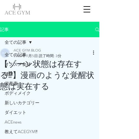
記事
全ての記事
ACE GYM BLOG
全ての記事
2023年11月5日
読了時間: 3分
【ゾーン状態は存在す
オススメ食材
る⁉️】漫画のような覚醒状
健康
栄養素
態は実在する
ボディメイク
新しいカテゴリー
ダイエット
ACEnews
教えてACEGYM‼️