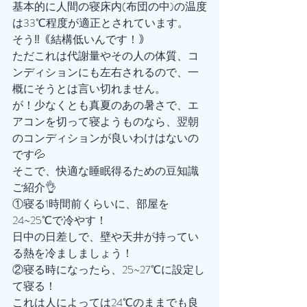
基本的に人間の寝床内(布団の中)の温度
は33℃程度が適正とされています。
そう‼️｟結構低いんです！｠
ただこれは代謝量やその人の体質、コ
ンディションにも左右されるので、一
概にそうとは言い切れません。
が！少なくとも真夏のあの暑さで、エ
アコンを切って寝ようものなら、翌朝
のコンディションが良いわけはないの
です💦
そこで、快適な睡眠得るための豆知識
ご紹介👌
①寝る1時間前くらいに、部屋を
24~25℃で冷やす！
日中の日差しで、壁や天井が持ってい
る熱を冷ましましょう！
②寝る時になったら、25~27℃に設定し
て寝る！
これは人によっては24℃のままでも良