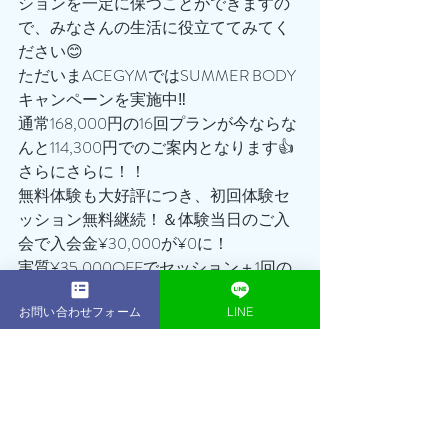
ションを一定に保つことができますの
で、みなさんの生活に役立ててみてく
ださい😊
ただいまACEGYMではSUMMER BODY
キャンペーンを実施中‼️
通常168,000円の16回プランが今ならな
んと114,300円でのご案内となります👍
さらにさらに！！
無料体験も大好評につき、初回体験セ
ッション無料継続！＆体験当日のご入
会で入会金¥30,000が¥0に！
実質¥35,000OFFでセッション＋1回の
チャンス🔥🔥🔥
「もう夏きちゃった…」
お問い合わせフォーム
LINE
「また、来年になっちゃうな…」
ちょっと待った‼️‼️‼️‼️
まだ遅くはありません！！！
あなたの努力次第でまだまだ間に合い
ます😊😊