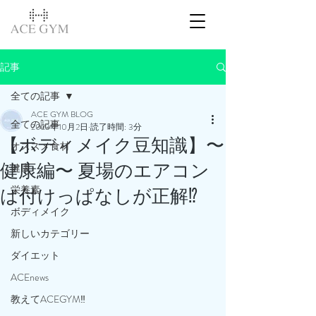
記事
全ての記事
ACE GYM BLOG
全ての記事
2023年10月2日
読了時間: 3分
【ボディメイク豆知識】〜
オススメ食材
健康編〜 夏場のエアコン
健康
栄養素
は付けっぱなしが正解⁉️
ボディメイク
新しいカテゴリー
ダイエット
ACEnews
教えてACEGYM‼️