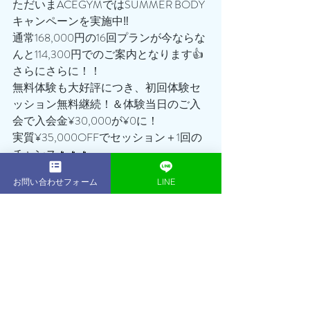
ただいまACEGYMではSUMMER BODY
キャンペーンを実施中‼️
通常168,000円の16回プランが今ならな
んと114,300円でのご案内となります👍
さらにさらに！！
無料体験も大好評につき、初回体験セ
ッション無料継続！＆体験当日のご入
会で入会金¥30,000が¥0に！
実質¥35,000OFFでセッション＋1回の
チャンス🔥🔥🔥
「もう夏きちゃった…」
お問い合わせフォーム
LINE
「また、来年になっちゃうな…」
ちょっと待った‼️‼️‼️‼️
まだ遅くはありません！！！
あなたの努力次第でまだまだ間に合い
ます😊😊
かっこいい・美しいボディを手に入れ
ませんか？？
ぜひこの機会を逃すことなく、まずは