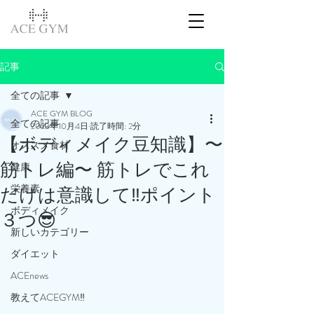
記事
全ての記事
ACE GYM BLOG
全ての記事
2023年10月4日
読了時間: 2分
【ボディメイク豆知識】〜
オススメ食材
筋トレ編〜 筋トレでこれ
健康
栄養素
だけは意識して‼️ポイント
ボディメイク
３つ😎
新しいカテゴリー
ダイエット
ACEnews
教えてACEGYM‼️