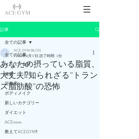
記事
全ての記事
ACE GYM BLOG
全ての記事
2023年8月17日
読了時間: 3分
あなたの摂っている脂質、
オススメ食材
大丈夫⁉️知られざる”トラン
健康
栄養素
ス脂肪酸”の恐怖
ボディメイク
新しいカテゴリー
ダイエット
ACEnews
教えてACEGYM‼️