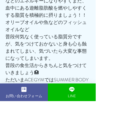
などのエネルギーになりやすくまた、
血中にある遊離脂肪酸を燃やしやすく
する脂質を積極的に摂りましょう！！
オリーブオイルや魚などのフィッシュ
オイルなど
普段何気なく使っている脂質分です
が、気をつけておかないと身も心も蝕
まれてしまい、気づいたら大変な事態
になってしまいます。
普段の食生活からきちんと気をつけて
いきましょう🏥
ただいまACEGYMではSUMMER BODY
キャンペーンを実施中‼️
通常168,000円の16回プランが今ならな
お問い合わせフォーム
LINE
んと114,300円でのご案内となります👍
さらにさらに！！
無料体験も大好評につき、初回体験セ
ッション無料継続！＆体験当日のご入
会で入会金¥30,000が¥0に！