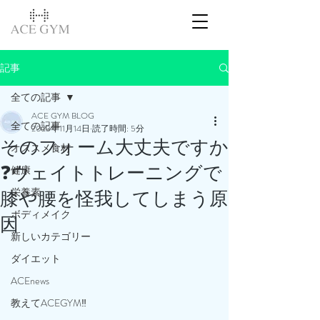
記事
全ての記事
ACE GYM BLOG
全ての記事
2023年11月14日
読了時間: 5分
そのフォーム大丈夫ですか
オススメ食材
❓ウェイトトレーニングで
健康
栄養素
膝や腰を怪我してしまう原
ボディメイク
因
新しいカテゴリー
ダイエット
ACEnews
教えてACEGYM‼️