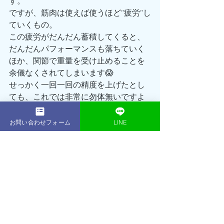
す。
ですが、筋肉は使えば使うほど”疲労”し
ていくもの。
この疲労がだんだん蓄積してくると、
だんだんパフォーマンスも落ちていく
ほか、関節で重量を受け止めることを
余儀なくされてしまいます😱
せっかく一回一回の精度を上げたとし
ても、これでは非常に勿体無いですよ
ね⁉️
ですので、トレーニングを行った時は
お問い合わせフォーム
LINE
キチンと【休養】を入れて、しっかり
疲労を抜き、フルコンディションでト
レーニングを行っていきましょう‼️
また、しっかりとした休養に加えて、
食事による栄養摂取をすることで、よ
り強い体に生まれ変わってくれますの
で、特に休養や食事には力を入れてい
きましょう💡