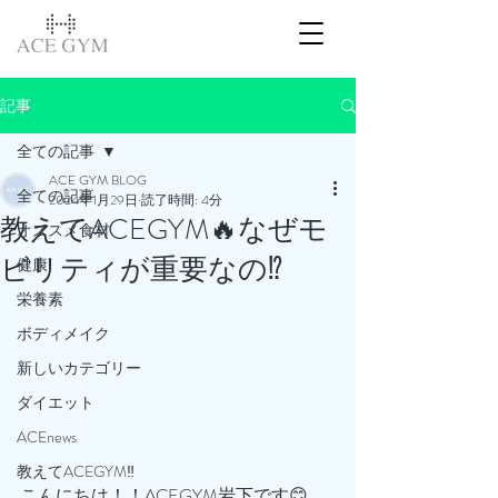
記事
全ての記事
ACE GYM BLOG
全ての記事
2024年1月29日
読了時間: 4分
教えてACEGYM🔥なぜモ
オススメ食材
ビリティが重要なの⁉️
健康
栄養素
ボディメイク
新しいカテゴリー
ダイエット
ACEnews
教えてACEGYM‼️
こんにちは！！ACEGYM岩下です😊