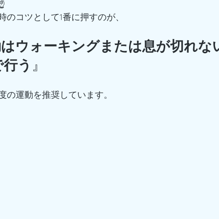
️
時のコツとして1番に押すのが、
動はウォーキングまたは息が切れな
で行う
』
度の運動を推奨しています。