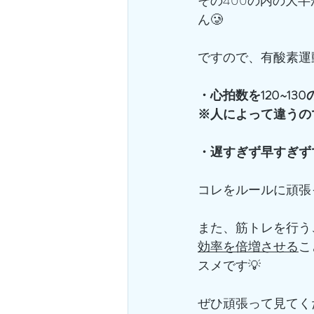
その400の内の大半
ん🥲
ですので、有酸素運
・心拍数を120~13
※人によって違うの
・遅すぎず早すぎず
コレをルールに頑張っ
また、筋トレを行う
効率を倍増させる
こ
スメです💡
ぜひ頑張って見てく