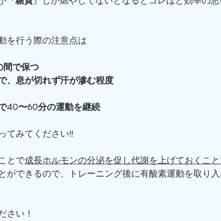
が『
糖質
』しか燃やしてないとなるとコレほど効率の悪
動を行う際の注意点は
0の間で保つ
で、息が切れず汗が滲む程度
で40〜60分の運動を継続
てみてください‼️
ことで
成長ホルモンの分泌を促し代謝を上げておくこと
とができるので、トレーニング後に有酸素運動を取り入
ださい！