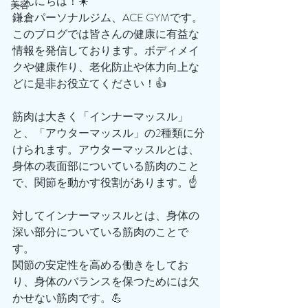
こんにちは！☀️
美容
鎌倉パーソナルジム、ACE GYMです。
このブログでは皆さんの健康に有益な
情報を発信しております。ボディメイ
クや健康作り、老化防止や体力向上な
どに是非お役立てください！👍
筋肉は大きく「インナーマッスル」
と、「アウターマッスル」の2種類に分
けられます。アウターマッスルとは、
身体の表面部についている筋肉のこと
で、関節を動かす役割があります。☝️
対してインナーマッスルとは、身体の
深い部分についている筋肉のことで
す。
関節の安定性を高める働きをしてお
り、身体のバランスを保つためには欠
かせない筋肉です。💪