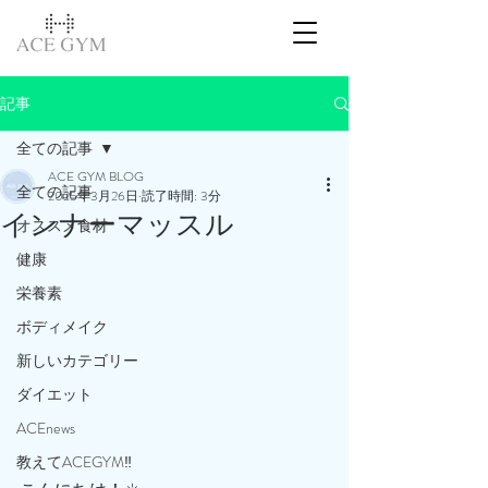
記事
全ての記事
ACE GYM BLOG
全ての記事
2025年3月26日
読了時間: 3分
インナーマッスル
オススメ食材
健康
栄養素
ボディメイク
新しいカテゴリー
ダイエット
ACEnews
教えてACEGYM‼️