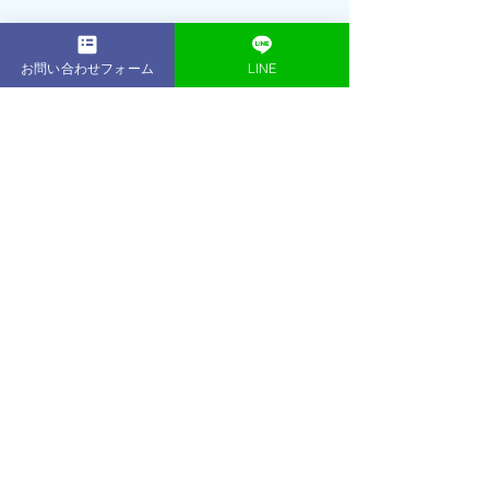
お問い合わせフォーム
LINE
2001年： 16歳でプロテニスプレーヤー
（朝日生命所属）として活躍引退後、
プロテニスプレーヤー育成コースのフ
ィジカルトレーナーとして数多くのプ
ロを輩出2013年：東京・表参道に
ACE 
GYM
をオープントレーニング初心者か
らアスリート、著名人、ボディコンテ
スト優勝者など、延べ1,000名以上のト
レーニング指導を行う2014年：ベスト
ボディジャパン東京大会 優勝・日本大
会 優勝2019年：
ACE GYM
鎌倉店をオー
プン
2021年：JBBF ALL JAPAN men’s physique 
5位
2024年：JBBF 神奈川フィットネス選手
権大会 men’s physique 優勝