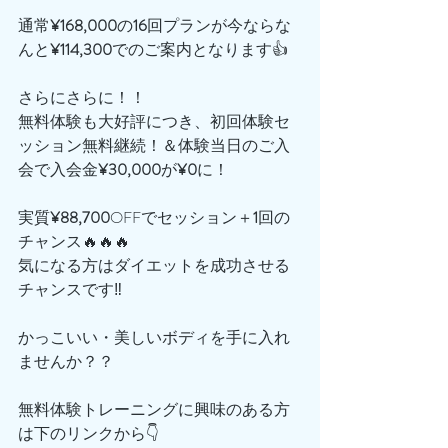
通常
¥168,000
の
16
回プランが今ならな
んと
¥114,300
でのご案内となります👍
さらにさらに！！
無料体験も大好評につき、初回体験セ
ッション無料継続！＆体験当日のご入
会で入会金
¥30,000
が
¥0
に！
実質
¥88,700
OFFでセッション＋
1
回の
チャンス🔥🔥🔥
気になる方はダイエットを成功させる
チャンスです‼️
かっこいい・美しいボディを手に入れ
ませんか？？
無料体験トレーニングに興味のある方
は下のリンクから👇