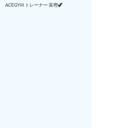
ACEGYM
 トレーナー:富樫🦖