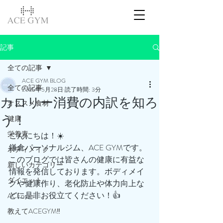
記事
全ての記事
ACE GYM BLOG
全ての記事
2025年5月28日
読了時間: 3分
カロリー消費の内訳を知ろ
オススメ食材
う！
健康
栄養素
こんにちは！☀️
鎌倉パーソナルジム、ACE GYMです。
ボディメイク
このブログでは皆さんの健康に有益な
新しいカテゴリー
情報を発信しております。ボディメイ
ダイエット
クや健康作り、老化防止や体力向上な
どに是非お役立てください！👍
ACEnews
教えてACEGYM‼️