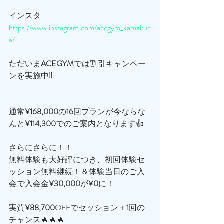
インスタ
https://www.instagram.com/acegym_kamakur
a/
ただいま
ACEGYM
では割引キャンペー
ンを実施中‼️
通常
¥168,000
の
16
回プランが今ならな
んと
¥114,300
でのご案内となります👍
さらにさらに！！
無料体験も大好評につき、初回体験セ
ッション無料継続！＆体験当日のご入
会で入会金
¥30,000
が
¥0
に！
実質
¥88,700
OFFでセッション＋
1
回の
チャンス🔥🔥🔥