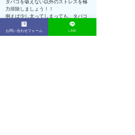
タバコを吸えない以外のストレスを極
力排除しましょう！！
例えば少し太ってしまっても、タバコ
をやめれる根性があれば、コンテスト
に出るほどでもない普通のダイエット
お問い合わせフォーム
LINE
は、正直楽勝と言っても過言ではない
でしょう。
やめた私が言うので間違いありません
🔥🔥
この二つのポイントを抑えて、ずっと
終わらせたかった”Smoking Life”に終止符
を打ってみてください😊
あなたならきっとできます👊
ただいまACEGYMではSUMMER BODY
キャンペーンを実施中‼️
通常168,000円の16回プランが今ならな
んと114,300円でのご案内となります👍
さらにさらに！！
無料体験も大好評につき、初回体験セ