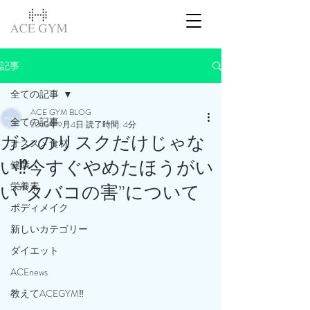
記事
全ての記事
ACE GYM BLOG
全ての記事
2023年9月4日
読了時間: 4分
ガンのリスクだけじゃな
オススメ食材
い⁉️今すぐやめたほうがい
健康
栄養素
い”タバコの害”について
ボディメイク
新しいカテゴリー
ダイエット
ACEnews
教えてACEGYM‼️