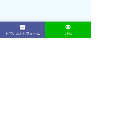
お問い合わせフォーム
LINE
2001年： 16歳でプロテニスプレーヤー
（朝日生命所属）として活躍引退後、
プロテニスプレーヤー育成コースのフ
ィジカルトレーナーとして数多くのプ
ロを輩出2013年：東京・表参道に
ACE 
GYM
をオープントレーニング初心者か
らアスリート、著名人、ボディコンテ
スト優勝者など、延べ1,000名以上のト
レーニング指導を行う2014年：ベスト
ボディジャパン東京大会 優勝・日本大
会 優勝2019年：
ACE GYM
鎌倉店をオー
プン
2021年：JBBF ALL JAPAN men’s physique 