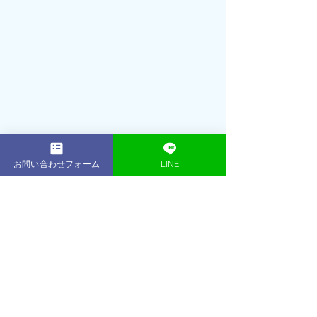
お問い合わせフォーム
LINE
2001年： 16歳でプロテニスプレーヤー
（朝日生命所属）として活躍引退後、
プロテニスプレーヤー育成コースのフ
ィジカルトレーナーとして数多くのプ
ロを輩出2013年：東京・表参道に
ACE 
GYM
をオープントレーニング初心者か