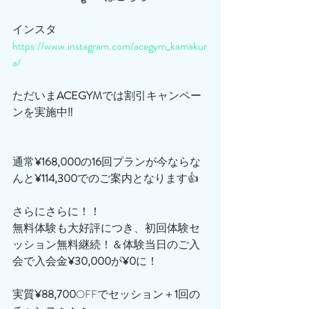
インスタ
https://www.instagram.com/acegym_kamakur
a/
ただいま
ACEGYM
では割引キャンペー
ンを実施中‼️
通常
¥168,000
の
16
回プランが今ならな
んと
¥114,300
でのご案内となります👍
さらにさらに！！
無料体験も大好評につき、初回体験セ
ッション無料継続！＆体験当日のご入
会で入会金
¥30,000
が
¥0
に！
実質
¥88,700
OFFでセッション＋
1
回の