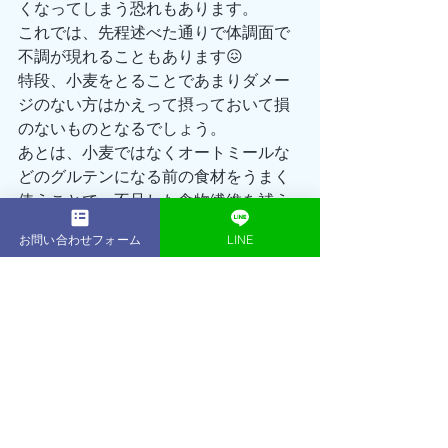
くなってしまう恐れもあります。
これでは、先程述べた通りで体調面で
不調が現れることもあります😖
特段、小麦をとることであまりダメー
ジのない方はかえって摂っておいて損
のないものとなるでしょう。
あとは、小麦ではなくオートミールな
どのグルテンになる前の食材をうまく
使うことで、不足した食物繊維を補う
こともできると思いますので、自分に
お問い合わせフォーム
LINE
合った食材を見つけるのもありかもし
れませんね🤭
今回はグルテンフリーって効果的なの
かということについて解説していきま
した‼️
グルテンが直接的に悪さをしているわ
けではなく、それに耐性のない人だっ
たり、過剰に摂り過ぎた場合に起きる
ことが理解できたかと思います‼️