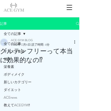
記事
全ての記事
ACE GYM BLOG
全ての記事
2023年12月6日
読了時間: 4分
グルテンフリーって本当
オススメ食材
に効果的なの⁉️
健康
栄養素
ボディメイク
新しいカテゴリー
ダイエット
ACEnews
教えてACEGYM‼️