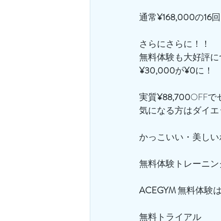
通常
¥168,000
の
16
回
さらにさらに！！
無料体験も大好評に
¥30,000
が
¥0
に！
実質
¥88,700
OFF
気になる方はダイエ
かっこいい・美しい
無料体験トレーニン
ACEGYM
 無料体験
無料トライアル