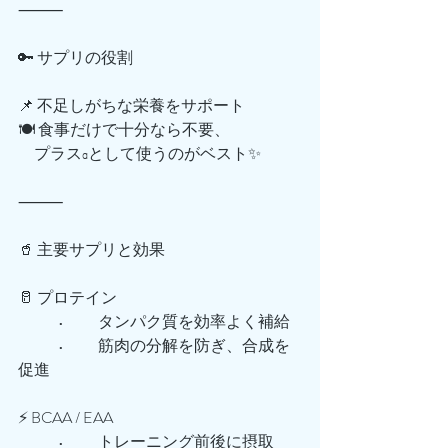
⸻
🔑 サプリの役割
📌 不足しがちな栄養をサポート
🍽️ 食事だけで十分なら不要、
　プラスαとして使うのがベスト✨
⸻
🥤 主要サプリと効果
🥛 プロテイン
	•	タンパク質を効率よく補給
	•	筋肉の分解を防ぎ、合成を
促進
⚡ BCAA / EAA
	•	トレーニング前後に摂取