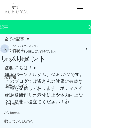
記事
全ての記事
ACE GYM BLOG
全ての記事
2025年8月8日
読了時間: 3分
サプリメント
オススメ食材
こんにちは！☀️
健康
鎌倉パーソナルジム、ACE GYMです。
栄養素
このブログでは皆さんの健康に有益な
ボディメイク
情報を発信しております。ボディメイ
新しいカテゴリー
クや健康作り、老化防止や体力向上な
どに是非お役立てください！👍
ダイエット
ACEnews
教えてACEGYM‼️