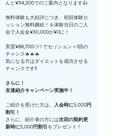
んと
¥114,300
でのご案内となります👍
無料体験も大好評につき、初回体験セ
ッション無料継続！＆体験当日のご入
会で入会金
¥30,000
が
¥0
に！
実質
¥88,700
OFFでセッション＋
1
回の
チャンス🔥🔥🔥
気になる方はダイエットを成功させる
チャンスです‼️
さらに！
友達紹介キャンペーン実施中！
ご紹介を受けた方は、
入会時に5,000円
割引！
さらに、紹介者の方には
次回の契約更
新時に5,000円割引
をプレゼント！