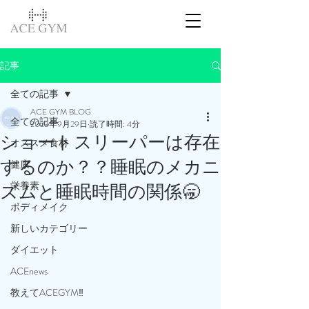
記事
全ての記事
ACE GYM BLOG
全ての記事
2023年9月29日
読了時間: 4分
ショートスリーパーは存在
オススメ食材
するのか？？睡眠のメカニ
健康
栄養素
ズムと睡眠時間の関係🥱
ボディメイク
新しいカテゴリー
ダイエット
ACEnews
教えてACEGYM‼️