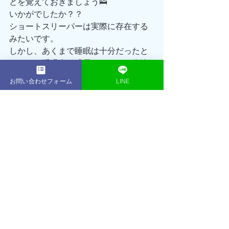
とを覚えておきましょう🛌
いかがでしたか？？
ショートスリーパーは実際に存在する
みたいです。
しかし、あくまで睡眠は十分だったと
しても、睡眠中の成長ホルモンの分泌
量などは確保できるかわからないの
お問い合わせフォーム
LINE
で、きちんと睡眠は取っておきましょ
う。
ただいまACEGYMではSUMMER BODY
キャンペーンを実施中‼️
通常168,000円の16回プランが今ならな
んと114,300円でのご案内となります👍
さらにさらに！！
無料体験も大好評につき、初回体験セ
ッション無料継続！＆体験当日のご入
会で入会金¥30,000が¥0に！
実質¥35,000OFFでセッション＋1回の
チャンス🔥🔥🔥