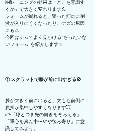
トレーニングの効果は「どこを意識す
美容
るか」で大きく変わります💪
フォームが崩れると、狙った筋肉に刺
激が入りにくくなったり、ケガの原因
にも⚠️
今回はジムでよく見かける“もったいな
いフォーム”を紹介します✨
① スクワットで膝が前に出すぎる🚫
膝が大きく前に出ると、太もも前側に
負担が集中しやすくなります💥
👉「膝とつま先の向きをそろえる」
「重心を真ん中〜やや後ろ寄り」に意
識してみよう。