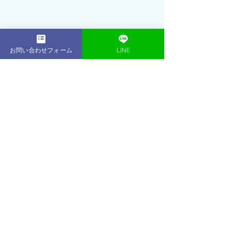
お問い合わせフォーム
LINE
💡まとめ
フォームを整えると、トレーニングの
「効き」がまるで違います✨
鏡でチェックしたり、トレーナーに見
てもらうのもおすすめ👀
焦らず丁寧に、正しいフォームを身に
つけましょう💯