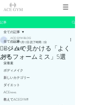
記事
全ての記事
ACE GYM BLOG
全ての記事
2025年11月12日
読了時間: 2分
🏋️‍♂️ジムで見かける「よく
オススメ食材
あるフォームミス」5選
健康
栄養素
ボディメイク
新しいカテゴリー
ダイエット
ACEnews
教えてACEGYM‼️