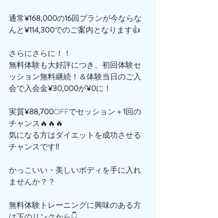
通常
¥168,000
の
16
回プランが今ならな
んと
¥114,300
でのご案内となります👍
さらにさらに！！
無料体験も大好評につき、初回体験セ
ッション無料継続！＆体験当日のご入
会で入会金
¥30,000
が
¥0
に！
実質
¥88,700
OFFでセッション＋
1
回の
チャンス🔥🔥🔥
気になる方はダイエットを成功させる
チャンスです‼️
かっこいい・美しいボディを手に入れ
ませんか？？
無料体験トレーニングに興味のある方
は下のリンクから👇