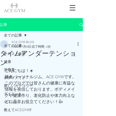
記事
全ての記事
ACE GYM BLOG
全ての記事
2025年7月8日
読了時間: 4分
タイムアンダーテンショ
オススメ食材
ン
健康
栄養素
こんにちは！☀️
鎌倉パーソナルジム、ACE GYMです。
ボディメイク
このブログでは皆さんの健康に有益な
新しいカテゴリー
情報を発信しております。ボディメイ
ダイエット
クや健康作り、老化防止や体力向上な
どに是非お役立てください！👍
ACEnews
教えてACEGYM‼️