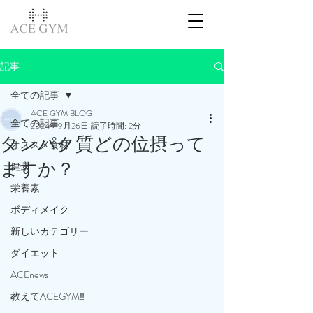
記事
全ての記事
ACE GYM BLOG
全ての記事
2024年9月26日
読了時間: 2分
タンパク質どの位摂って
オススメ食材
ますか？
健康
栄養素
ボディメイク
新しいカテゴリー
ダイエット
ACEnews
教えてACEGYM‼️