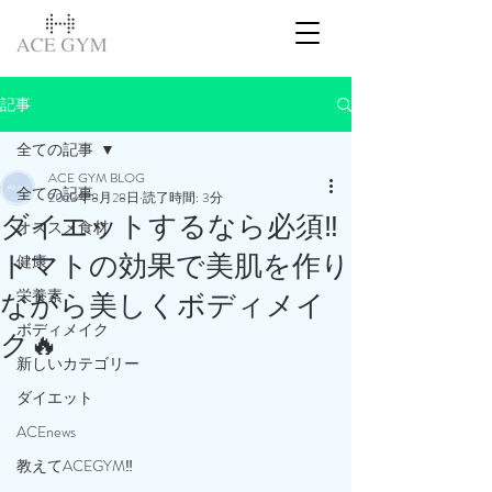
記事
全ての記事
ACE GYM BLOG
全ての記事
2023年8月28日
読了時間: 3分
ダイエットするなら必須‼️
オススメ食材
トマトの効果で美肌を作り
健康
栄養素
ながら美しくボディメイ
ボディメイク
ク🔥
新しいカテゴリー
ダイエット
ACEnews
教えてACEGYM‼️