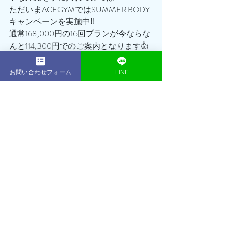
ただいまACEGYMではSUMMER BODY
キャンペーンを実施中‼️
通常168,000円の16回プランが今ならな
んと114,300円でのご案内となります👍
さらにさらに！！
無料体験も大好評につき、初回体験セ
お問い合わせフォーム
LINE
ッション無料継続！＆体験当日のご入
会で入会金¥30,000が¥0に！
実質¥35,000OFFでセッション＋1回の
チャンス🔥🔥🔥
「もう夏きちゃった…」
「また、来年になっちゃうな…」
ちょっと待った‼️‼️‼️‼️
まだ遅くはありません！！！
あなたの努力次第でまだまだ間に合い
ます😊😊
かっこいい・美しいボディを手に入れ
ませんか？？