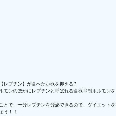
【レプチン】が食べたい欲を抑える⁉️
ルモンのほかにレプチンと呼ばれる食欲抑制ホルモンを
ことで、十分レプチンを分泌できるので、ダイエットを
ょう！！