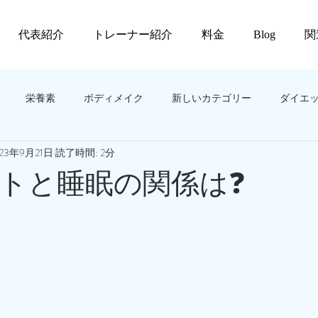
代表紹介
トレーナー紹介
料金
Blog
関
栄養素
ボディメイク
新しいカテゴリー
ダイエ
023年9月21日
読了時間: 2分
トと睡眠の関係は❓