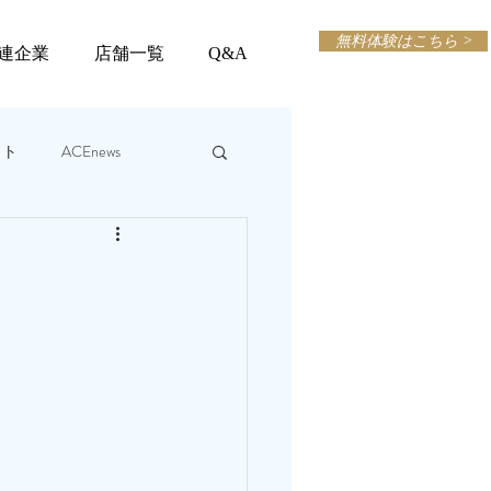
無料体験はこちら >
連企業
店舗一覧
Q&A
ット
ACEnews