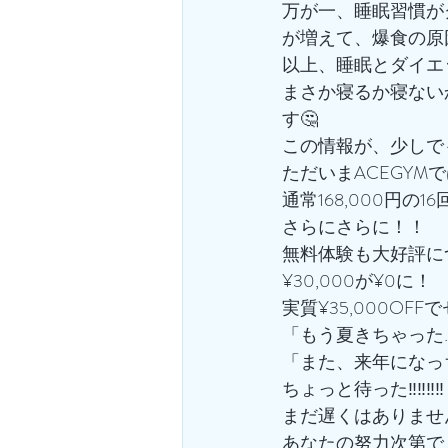
万が一、睡眠習慣が
が増えて、爆食の原
以上、睡眠とダイエ
まさか寝るか寝ない
す🤔
この情報が、少しで
ただいまACEGYMで
通常168,000円の
さらにさらに！！
無料体験も大好評に
¥30,000が¥0に！
実質¥35,000OFF
「もう夏きちゃった
「また、来年になっ
ちょっと待った‼️‼️‼️‼️
まだ遅くはありませ
あなたの努力次第でま