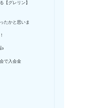
る【グレリン】
ったかと思いま
！
👍
会で入会金