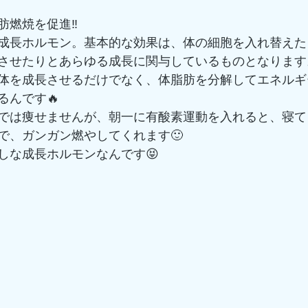
燃焼を促進‼️
成長ホルモン。基本的な効果は、体の細胞を入れ替えた
させたりとあらゆる成長に関与しているものとなります
体を成長させるだけでなく、体脂肪を分解してエネルギ
るんです🔥
では痩せませんが、朝一に有酸素運動を入れると、寝て
で、ガンガン燃やしてくれます🙂
しな成長ホルモンなんです😝