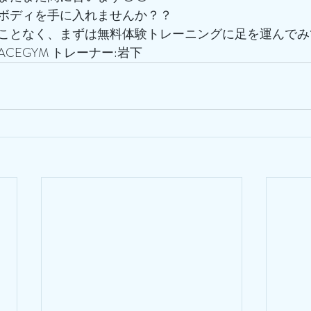
ボディを手に入れませんか？？
ことなく、まずは無料体験トレーニングに足を運んでみ
CEGYM トレーナー:岩下