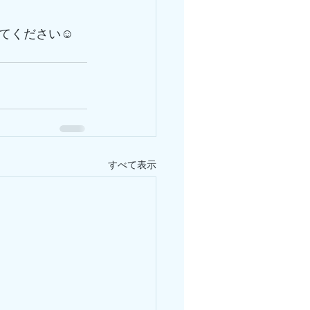
てください☺️
すべて表示