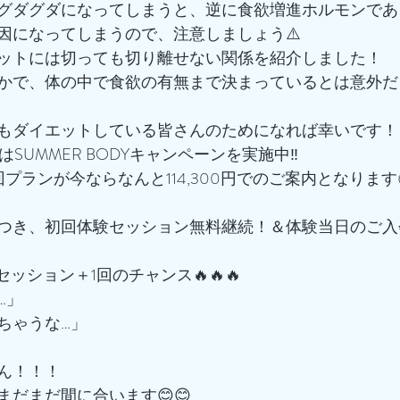
グダグダになってしまうと、逆に食欲増進ホルモンであ
因になってしまうので、注意しましょう⚠️
ットには切っても切り離せない関係を紹介しました！
かで、体の中で食欲の有無まで決まっているとは意外だ
もダイエットしている皆さんのためになれば幸いです！
はSUMMER BODYキャンペーンを実施中‼️
16回プランが今ならなんと114,300円でのご案内となります
つき、初回体験セッション無料継続！＆体験当日のご入
でセッション＋1回のチャンス🔥🔥🔥
…」
ちゃうな…」
ん！！！
だまだ間に合います😊😊