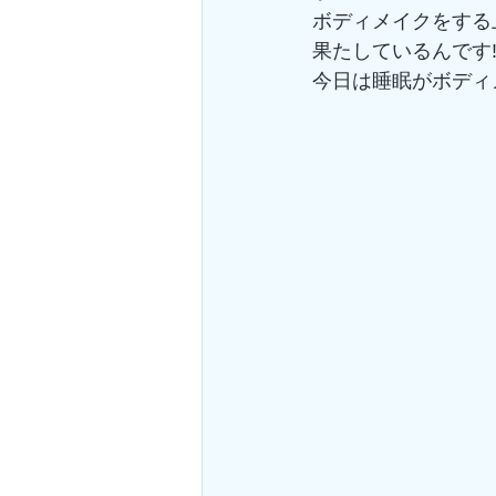
ボディメイクをする
果たしているんです‼
今日は睡眠がボディ