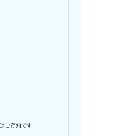
はご存知です