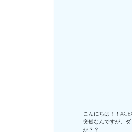
こんにちは！！ACE
突然なんですが、ダ
か？？