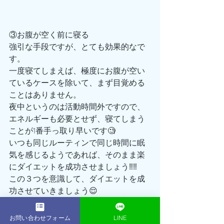
③お腹が空く前に寝る
強引な手段ですが、とても効果的なで
す。
一度寝てしまえば、極度にお腹が空い
ているケースを除いて、まず目覚める
ことはありません。
夜中というのは活動時間外ですので、
エネルギーも必要とせず、寝てしまう
ことが1番手っ取り早いです🧐
いつも同じルーティンで同じ時間に眠
気を感じるようであれば、そのまま楽
にダイエットを成功させましょう‼️‼️
この３つを意識して、ダイエットを成
功させていきましょう😌
ただいまACEGYMではSUMMER BODY
キャンペーンを実施中‼️
お問い合わせフォーム
LINE