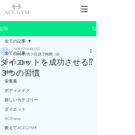
記事
全ての記事
ACE GYM BLOG
全ての記事
2023年7月21日
読了時間: 2分
ダイエットを成功させる⁉️
オススメ食材
３つの習慣
健康
栄養素
ボディメイク
新しいカテゴリー
ダイエット
ACEnews
教えてACEGYM‼️