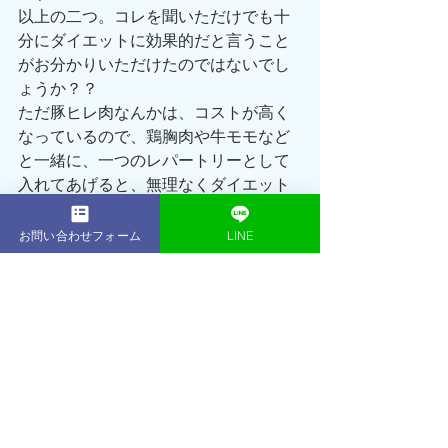
以上の二つ。コレを聞いただけでも十
分にダイエットに効果的だと言うこと
がお分かりいただけたのではないでし
ょうか？？
ただ豚ヒレ肉なんかは、コストが高く
なっているので、鶏胸肉や牛モモなど
と一緒に、一つのレパートリーとして
入れてあげると、無理なくダイエット
を継続することができるのではないで
しょうか😊😊
お問い合わせフォーム
LINE
参考にしてもらえると嬉しいです✨✨
ただいまACEGYMではSUMMER BODY
キャンペーンを実施中‼️
通常168,000円の16回プランが今ならな
んと114,300円でのご案内となります👍
ぜひこの機会を逃すことなく、まずは
無料体験トレーニングに足を運んでみ
てください☺️