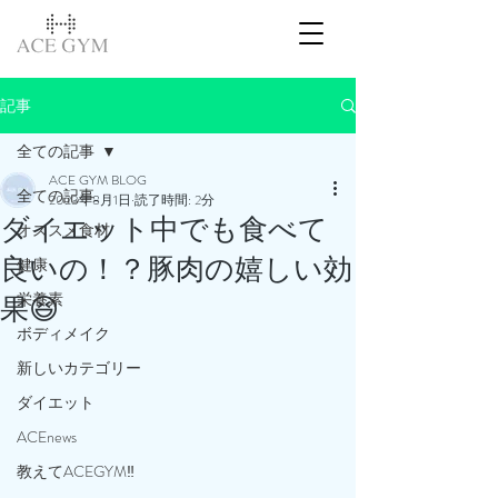
記事
全ての記事
ACE GYM BLOG
全ての記事
2023年8月1日
読了時間: 2分
ダイエット中でも食べて
オススメ食材
良いの！？豚肉の嬉しい効
健康
栄養素
果😆
ボディメイク
新しいカテゴリー
ダイエット
ACEnews
教えてACEGYM‼️