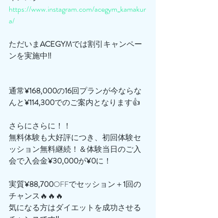
https://www.instagram.com/acegym_kamakur
a/
ただいま
ACEGYM
では割引キャンペー
ンを実施中‼️
通常
¥168,000
の
16
回プランが今ならな
んと
¥114,300
でのご案内となります👍
さらにさらに！！
無料体験も大好評につき、初回体験セ
ッション無料継続！＆体験当日のご入
会で入会金
¥30,000
が
¥0
に！
実質
¥88,700
OFFでセッション＋
1
回の
チャンス🔥🔥🔥
気になる方はダイエットを成功させる