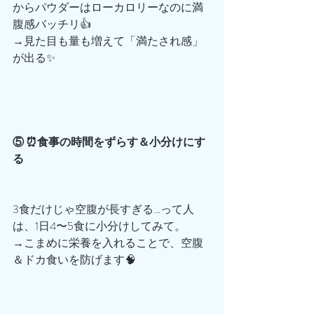
からパウダーはローカロリーなのに満
腹感バッチリ👍
→見た目も量も増えて「満たされ感」
が出る✨
⑤ ⏰食事の時間をずらす＆小分けにす
る
3食だけじゃ空腹が長すぎる…って人
は、1日4〜5食に小分けしてみて。
→こまめに栄養を入れることで、空腹
＆ドカ食いを防げます🧠