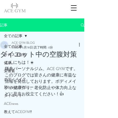
記事
全ての記事
ACE GYM BLOG
全ての記事
2025年6月18日
読了時間: 4分
ダイエット中の空腹対策
オススメ食材
こんにちは！☀️
健康
鎌倉パーソナルジム、ACE GYMです。
栄養素
このブログでは皆さんの健康に有益な
ボディメイク
情報を発信しております。ボディメイ
新しいカテゴリー
クや健康作り、老化防止や体力向上な
どに是非お役立てください！👍
ダイエット
ACEnews
教えてACEGYM‼️