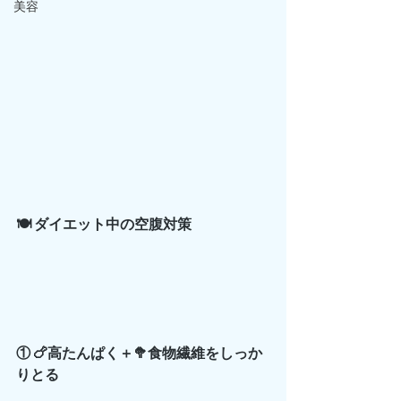
美容
🍽️ ダイエット中の空腹対策
① 🍗高たんぱく＋🥦食物繊維をしっか
りとる