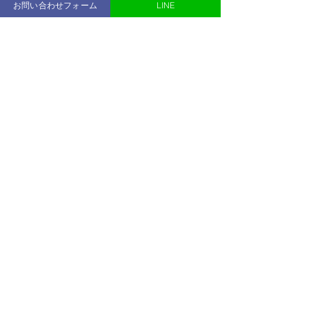
キャンペーンを実施中‼️
お問い合わせフォーム
LINE
通常168,000円の16回プランが今ならな
んと114,300円でのご案内となります👍
ぜひこの機会を逃すことなく、まずは
無料体験トレーニングに足を運んでみ
てください☺️
鎌倉パーソナルジムACEGYM トレーナ
ー:岩下
最新記事
すべて表示