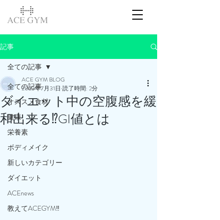
記事
全ての記事
ACE GYM BLOG
全ての記事
2023年7月31日
読了時間: 2分
ダイエット中の空腹感を緩
オススメ食材
和出来る⁉️GI値とは
健康
栄養素
ボディメイク
新しいカテゴリー
ダイエット
ACEnews
教えてACEGYM‼️