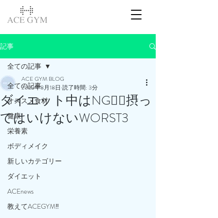
記事
全ての記事
ACE GYM BLOG
全ての記事
2023年8月18日
読了時間: 3分
ダイエット中はNG🙅‍♂️摂っ
オススメ食材
てはいけないWORST3
健康
栄養素
ボディメイク
新しいカテゴリー
ダイエット
ACEnews
教えてACEGYM‼️