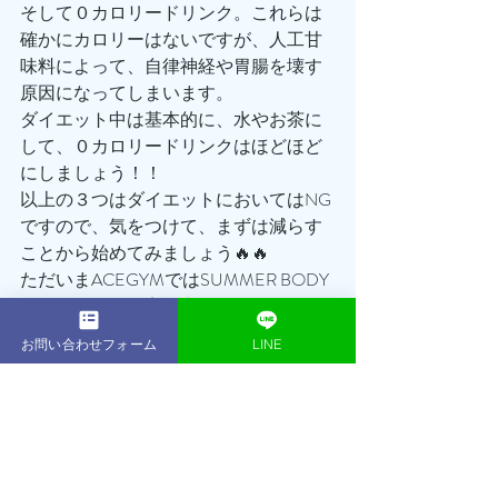
そして０カロリードリンク。これらは
確かにカロリーはないですが、人工甘
味料によって、自律神経や胃腸を壊す
原因になってしまいます。
ダイエット中は基本的に、水やお茶に
して、０カロリードリンクはほどほど
にしましょう！！
以上の３つはダイエットにおいてはNG
ですので、気をつけて、まずは減らす
ことから始めてみましょう🔥🔥
ただいまACEGYMではSUMMER BODY
キャンペーンを実施中‼️
通常168,000円の16回プランが今ならな
お問い合わせフォーム
LINE
んと114,300円でのご案内となります👍
さらにさらに！！
無料体験も大好評につき、初回体験セ
ッション無料継続！＆体験当日のご入
会で入会金¥30,000が¥0に！
実質¥35,000OFFでセッション＋1回の