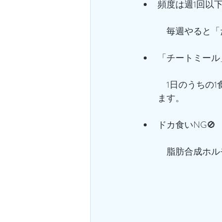
頻度は週1回以下
　毎週やると「
「チートミール
　1日のうちの
ます。
ドカ食いNG🚫
　脂肪合成ホル