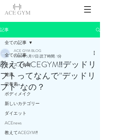
記事
全ての記事
ACE GYM BLOG
全ての記事
2024年5月17日
読了時間: 1分
教えてACEGYM‼️デッドリ
オススメ食材
フトってなんで”デッドリ
健康
栄養素
フト”なの？
ボディメイク
新しいカテゴリー
ダイエット
ACEnews
教えてACEGYM‼️