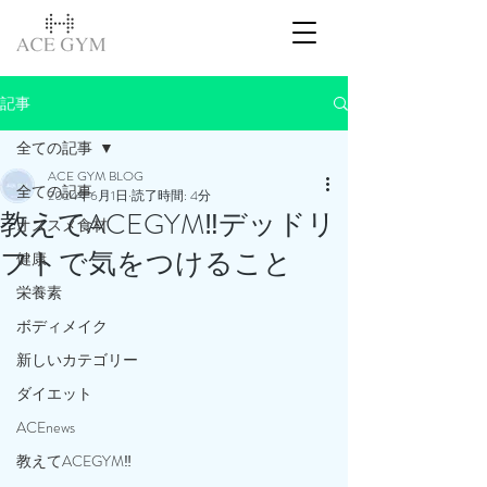
記事
全ての記事
ACE GYM BLOG
全ての記事
2024年6月1日
読了時間: 4分
教えてACEGYM‼️デッドリ
オススメ食材
フトで気をつけること
健康
栄養素
ボディメイク
新しいカテゴリー
ダイエット
ACEnews
教えてACEGYM‼️