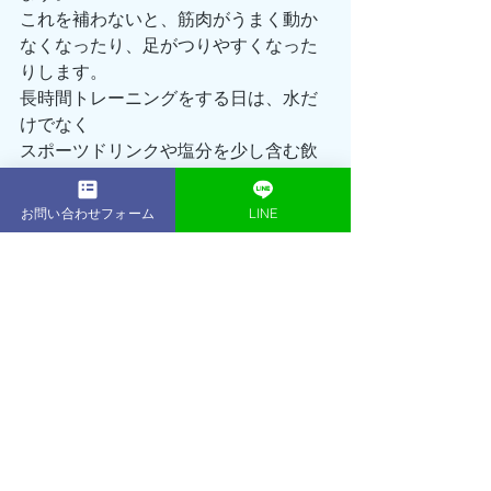
これを補わないと、筋肉がうまく動か
なくなったり、足がつりやすくなった
りします。
長時間トレーニングをする日は、水だ
けでなく
スポーツドリンクや塩分を少し含む飲
み物を取り入れるのがおすすめです。
お問い合わせフォーム
LINE
💬まとめ
喉が渇いた時点で、すでに体は軽い脱
水状態。
「こまめに飲む」を意識するだけで、
トレーニングの集中力・持久力・筋肉