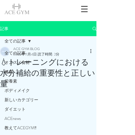
記事
全ての記事
ACE GYM BLOG
全ての記事
2025年11月4日
読了時間: 2分
💧トレーニングにおける
オススメ食材
水分補給の重要性と正しい
健康
栄養素
量
ボディメイク
新しいカテゴリー
ダイエット
ACEnews
教えてACEGYM‼️