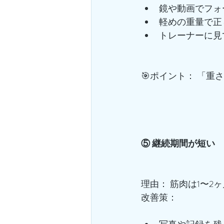
鏡や動画でフォ
軽めの重量で正
トレーナーに見
🎯ポイント： 「重
⑤ 継続期間が短い
理由： 筋肉は1〜2
改善策：