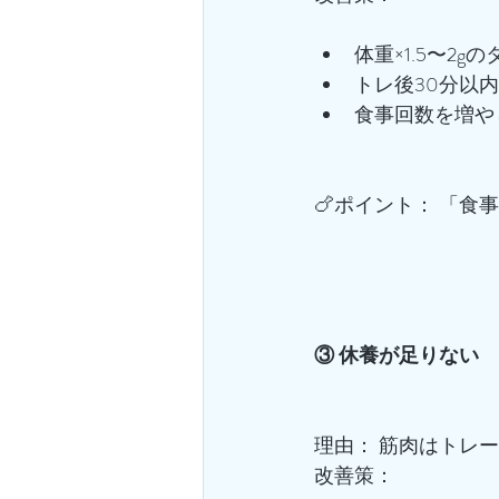
体重×1.5〜2
トレ後30分以
食事回数を増や
🍗ポイント： 「
③ 休養が足りない
理由： 筋肉はトレ
改善策：