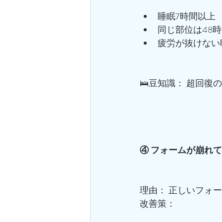
睡眠7時間以上
同じ部位は48
疲労が抜けない
🛌豆知識： 超回
④ フォームが崩れ
理由： 正しいフォ
改善策：