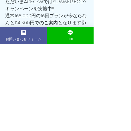
ただいまACEGYMではSUMMER BODY
キャンペーンを実施中‼️
通常168,000円の16回プランが今ならな
んと114,300円でのご案内となります👍
さらにさらに！！
無料体験も大好評につき、初回体験セ
お問い合わせフォーム
LINE
ッション無料継続！＆体験当日のご入
会で入会金¥30,000が¥0に！
実質¥35,000OFFでセッション＋1回の
チャンス🔥🔥🔥
「もう夏きちゃった…」
「また、来年になっちゃうな…」
ちょっと待った‼️‼️‼️‼️
まだ遅くはありません！！！
あなたの努力次第でまだまだ間に合い
ます😊😊
かっこいい・美しいボディを手に入れ
ませんか？？
ぜひこの機会を逃すことなく、まずは