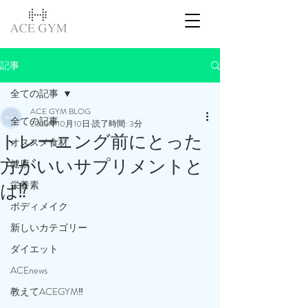
記事
全ての記事
ACE GYM BLOG
全ての記事
2023年10月10日
読了時間: 3分
トレーニング前にとった
オススメ食材
方がいいサプリメントと
健康
栄養素
は⁉️
ボディメイク
新しいカテゴリー
ダイエット
ACEnews
教えてACEGYM‼️