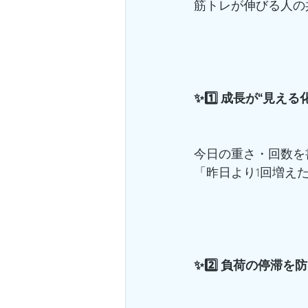
筋トレが伸びる人の共
✨1️⃣ 成長が“見え
今日の重さ・回数を
「昨日より1回増え
✨2️⃣ 負荷の停滞を