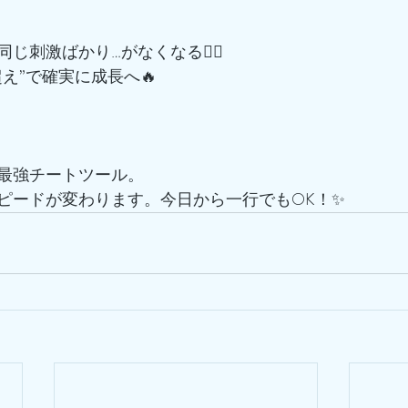
じ刺激ばかり…がなくなる🙅‍♂️
え”で確実に成長へ🔥
の最強チートツール。
ピードが変わります。今日から一行でもOK！✨