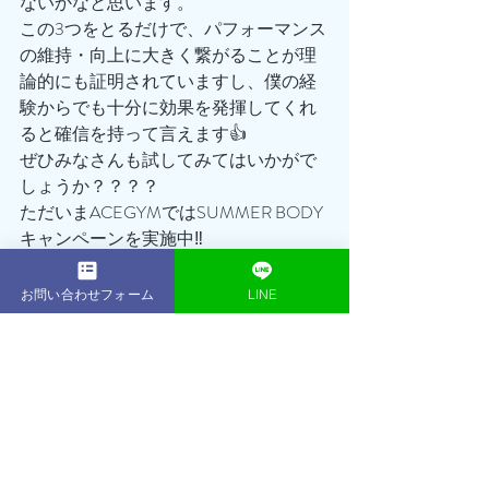
ないかなと思います。
この3つをとるだけで、パフォーマンス
の維持・向上に大きく繋がることが理
論的にも証明されていますし、僕の経
験からでも十分に効果を発揮してくれ
ると確信を持って言えます👍
ぜひみなさんも試してみてはいかがで
しょうか？？？？
ただいまACEGYMではSUMMER BODY
キャンペーンを実施中‼️
通常168,000円の16回プランが今ならな
んと114,300円でのご案内となります👍
お問い合わせフォーム
LINE
さらにさらに！！
無料体験も大好評につき、初回体験セ
ッション無料継続！＆体験当日のご入
会で入会金¥30,000が¥0に！
実質¥35,000OFFでセッション＋1回の
チャンス🔥🔥🔥
「もう夏きちゃった…」