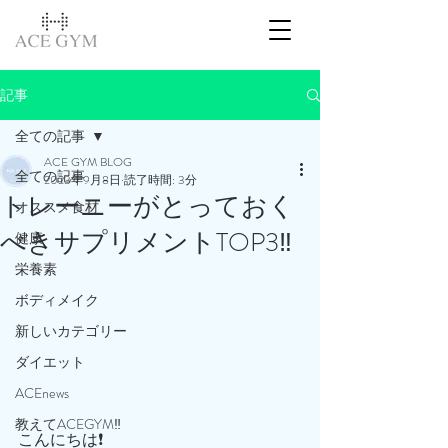
記事
全ての記事
ACE GYM BLOG
全ての記事
2023年9月8日
読了時間: 3分
トレーニーがとっておく
オススメ食材
べきサプリメントTOP3‼️
健康
栄養素
ボディメイク
新しいカテゴリー
ダイエット
ACEnews
教えてACEGYM‼️
こんにちは❗️