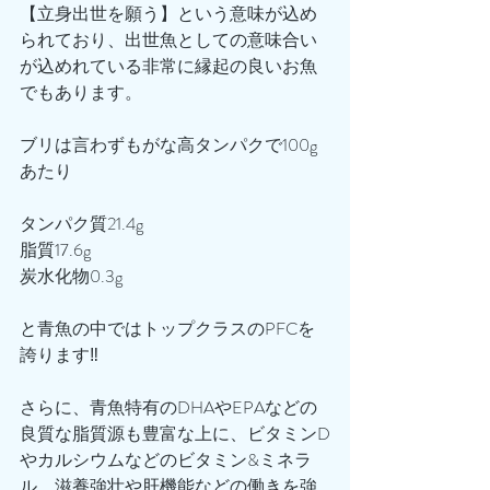
【立身出世を願う】という意味が込め
られており、出世魚としての意味合い
が込めれている非常に縁起の良いお魚
でもあります。
ブリは言わずもがな高タンパクで100g
あたり
タンパク質21.4g
脂質17.6g
炭水化物0.3g
と青魚の中ではトップクラスのPFCを
誇ります‼️
さらに、青魚特有のDHAやEPAなどの
良質な脂質源も豊富な上に、ビタミンD
やカルシウムなどのビタミン&ミネラ
ル、滋養強壮や肝機能などの働きを強