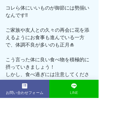
コレら体にいいものが御節には勢揃い
なんです‼️
ご家族や友人との久々の再会に花を添
えるようにお食事も進んでいる一方
で、体調不良が多いのも正月🎍
こう言った体に良い食べ物を積極的に
摂っていきましょう！
しかし、食べ過ぎには注意してくださ
いね⚠️
お問い合わせフォーム
LINE
ただいまACEGYMでは新年あけまして
おめでとうキャンペーンを実施中‼️
通常168,000円の16回プランが今ならな