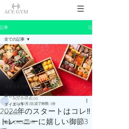
記事
全ての記事
全ての記事
オススメ食材
健康
栄養素
ボディメイク
新しいカテゴリー
ACE GYM BLOG
2024年1月2日
読了時間: 3分
ダイエット
2024年のスタートはコレ‼️
ACEnews
トレーニーに嬉しい御節3
教えてACEGYM‼️