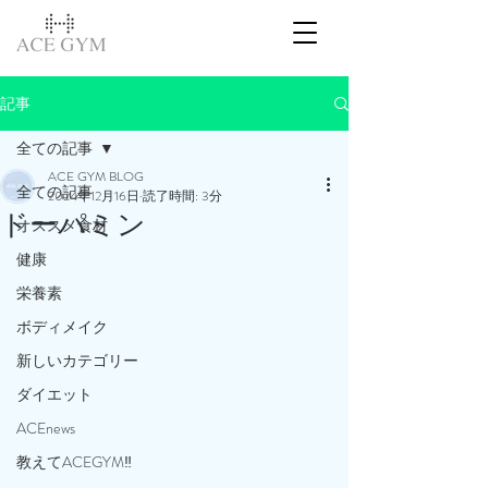
記事
全ての記事
ACE GYM BLOG
全ての記事
2024年12月16日
読了時間: 3分
ドーパミン
オススメ食材
健康
栄養素
ボディメイク
新しいカテゴリー
ダイエット
ACEnews
教えてACEGYM‼️