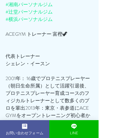
#湘南パーソナルジム
#辻堂パーソナルジム
#横浜パーソナルジム
ACEGYM トレーナー:富樫🦖
代表トレーナー
シェレン・イースン
2001年： 16歳でプロテニスプレーヤー
（朝日生命所属）として活躍引退後、
プロテニスプレーヤー育成コースのフ
ィジカルトレーナーとして数多くのプ
ロを輩出2013年：東京・表参道にACE 
GYMをオープントレーニング初心者か
らアスリート、著名人、ボディコンテ
スト優勝者など、延べ1,000名以上のト
お問い合わせフォーム
LINE
レーニング指導を行う2014年：ベスト