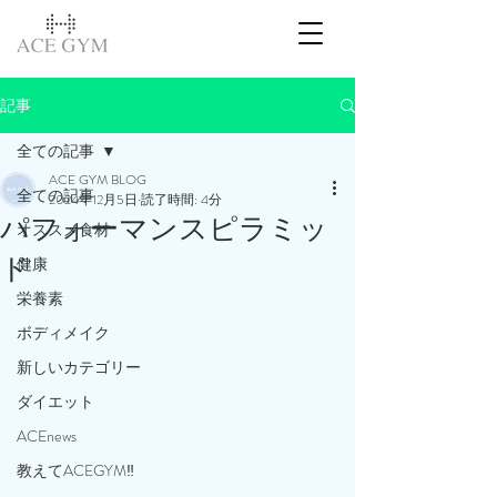
記事
全ての記事
ACE GYM BLOG
全ての記事
2024年12月5日
読了時間: 4分
パフォーマンスピラミッ
オススメ食材
ド
健康
栄養素
ボディメイク
新しいカテゴリー
ダイエット
ACEnews
教えてACEGYM‼️