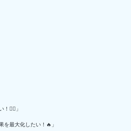
️‍♂️」
果を最大化したい！🔥」