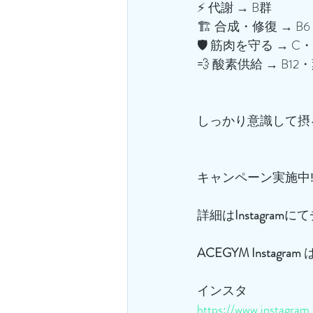
⚡ 代謝 → B群
🏗️ 合成・修復 → B
🛡️ 筋肉を守る → C・
💨 酸素供給 → B12
しっかり意識して摂
キャンペーン実施中‼
詳細は
Instagram
にて
ACEGYM
Instagram
 
インスタ
https://www.instagra