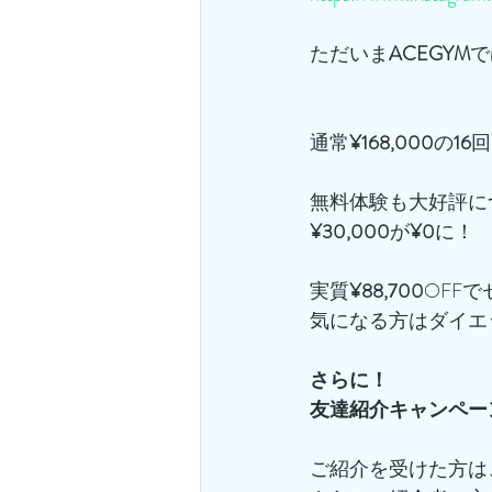
ただいま
ACEGYM
で
通常
¥168,000
の
16
回
無料体験も大好評に
¥30,000
が
¥0
に！
実質
¥88,700
OFF
気になる方はダイエ
さらに！
友達紹介キャンペー
ご紹介を受けた方は