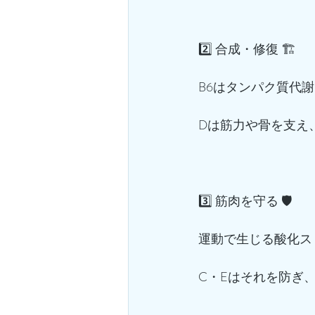
2️⃣ 合成・修復 🏗️
B6はタンパク質代
Dは筋力や骨を支え
3️⃣ 筋肉を守る 🛡️
運動で生じる酸化ス
C・Eはそれを防ぎ