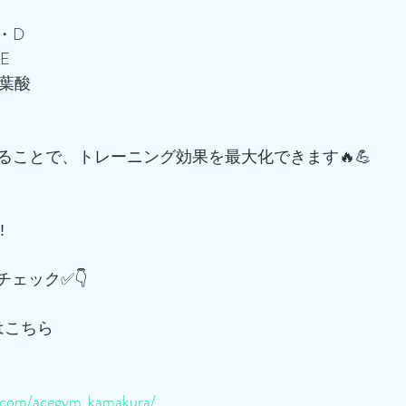
6・D
E
・葉酸
ることで、トレーニング効果を最大化できます🔥💪
️
チェック✅👇
はこちら
m.com/acegym_kamakura/