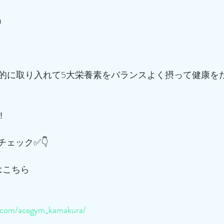
）
的に取り入れて5大栄養素をバランスよく摂って健康を
️
チェック✅👇
はこちら
m.com/acegym_kamakura/