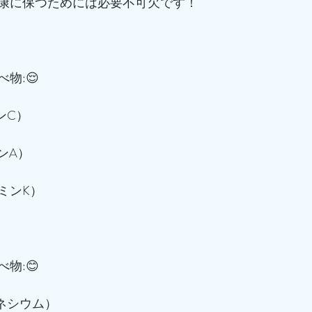
康に保つためには必要不可欠です！
物:😌
ンC）
ンA）
タミンK）
物:😊
グネシウム）