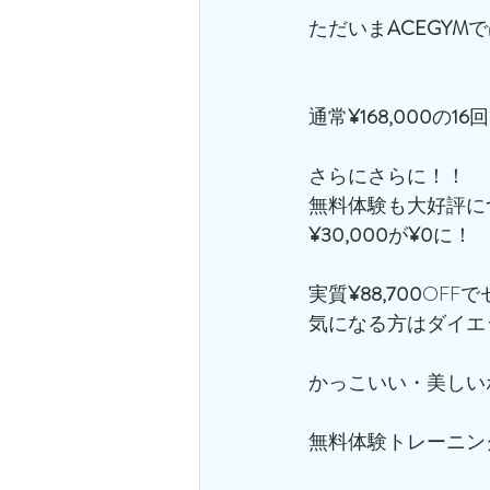
ただいま
ACEGYM
で
通常
¥168,000
の
16
回
さらにさらに！！
無料体験も大好評に
¥30,000
が
¥0
に！
実質
¥88,700
OFF
気になる方はダイエ
かっこいい・美しい
無料体験トレーニン