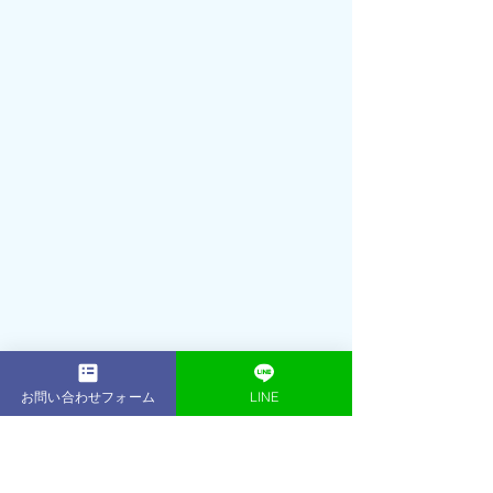
2001年： 16歳でプロテニスプレーヤー
（朝日生命所属）として活躍引退後、
お問い合わせフォーム
LINE
プロテニスプレーヤー育成コースのフ
ィジカルトレーナーとして数多くのプ
ロを輩出2013年：東京・表参道に
ACE 