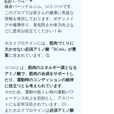
こんにちは！☀️
美容
鎌倉パーソナルジム、ACE GYMです。
このブログでは皆さんの健康に有益な
情報を発信しております。ボディメイ
クや健康作り、老化防止や体力向上な
どに是非お役立てください！👍
ホエイプロテインには、
筋肉づくりに
欠かせない必須アミノ酸「BCAA」が豊
富
に含まれています。🤔
 BCAAとは、
筋肉のエネルギー源となる
アミノ酸で、筋肉の合成をサポートし
たり、運動時のコンディションの維持
に役立つとも考えられています
。
そのため、運動や筋トレ時の運動パフ
ォーマンス向上を目的とし、アスリー
トにも近年注目されています。🙆‍♂️
またホエイプロテインは
必須アミノ酸