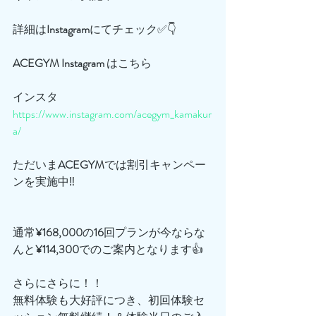
詳細は
Instagram
にてチェック✅👇
ACEGYM
Instagram
 はこちら
インスタ
https://www.instagram.com/acegym_kamakur
a/
ただいま
ACEGYM
では割引キャンペー
ンを実施中‼️
通常
¥168,000
の
16
回プランが今ならな
んと
¥114,300
でのご案内となります👍
さらにさらに！！
無料体験も大好評につき、初回体験セ