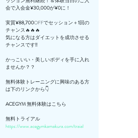
ッション無料継続！＆体験当日のご入
会で入会金
¥30,000
が
¥0
に！
実質
¥88,700
OFFでセッション＋
1
回の
チャンス🔥🔥🔥
気になる方はダイエットを成功させる
チャンスです‼️
かっこいい・美しいボディを手に入れ
ませんか？？
無料体験トレーニングに興味のある方
は下のリンクから👇
ACEGYM
 無料体験はこちら
無料トライアル
https://www.acegymkamakura.com/traial