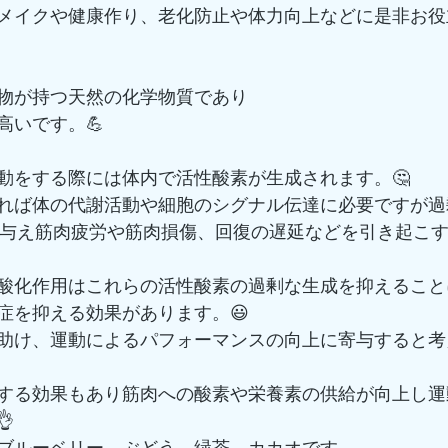
メイクや健康作り、老化防止や体力向上などに是非お役
物が持つ天然の化学物質であり
高いです。💪
動をする際には体内で活性酸素が生成されます。🤔
れば体の代謝活動や細胞のシグナル伝達に必要ですが過
を与え筋肉疲労や筋肉損傷、回復の遅延などを引き起こ
酸化作用はこれらの活性酸素の過剰な生成を抑えること
症を抑える効果があります。😃
助け、運動によるパフォーマンスの向上に寄与すると考
する効果もあり筋肉への酸素や栄養素の供給が向上し運

ブルーベリー、ぶどう、緑茶、カカオです。