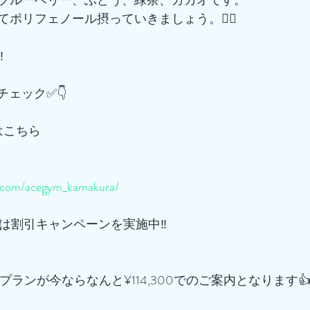
ポリフェノール摂っていきましょう。🏋️‍♀️
️
てチェック✅👇
m はこちら
m.com/acegym_kamakura/
では割引キャンペーンを実施中‼️
16回プランが今ならなんと¥114,300でのご案内となります