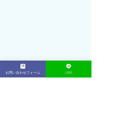
お問い合わせフォーム
LINE
2001年： 16歳でプロテニスプレーヤー
（朝日生命所属）として活躍引退後、
プロテニスプレーヤー育成コースのフ
ィジカルトレーナーとして数多くのプ