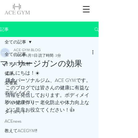
記事
全ての記事
ACE GYM BLOG
全ての記事
2025年6月11日
読了時間: 3分
マッサージガンの効果
オススメ食材
こんにちは！☀️
健康
鎌倉パーソナルジム、ACE GYMです。
栄養素
このブログでは皆さんの健康に有益な
ボディメイク
情報を発信しております。ボディメイ
新しいカテゴリー
クや健康作り、老化防止や体力向上な
どに是非お役立てください！👍
ダイエット
ACEnews
教えてACEGYM‼️