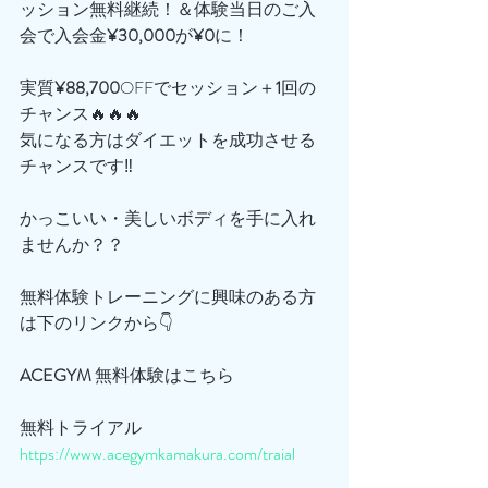
ッション無料継続！＆体験当日のご入
会で入会金
¥30,000
が
¥0
に！
実質
¥88,700
OFFでセッション＋
1
回の
チャンス🔥🔥🔥
気になる方はダイエットを成功させる
チャンスです‼️
かっこいい・美しいボディを手に入れ
ませんか？？
無料体験トレーニングに興味のある方
は下のリンクから👇
ACEGYM
 無料体験はこちら
無料トライアル
https://www.acegymkamakura.com/traial