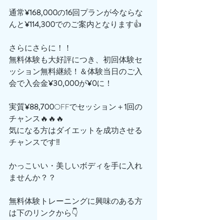
通常
¥168,000
の
16
回プランが今ならな
んと
¥114,300
でのご案内となります👍
さらにさらに！！
無料体験も大好評につき、初回体験セ
ッション無料継続！＆体験当日のご入
会で入会金
¥30,000
が
¥0
に！
実質
¥88,700
OFFでセッション＋
1
回の
チャンス🔥🔥🔥
気になる方はダイエットを成功させる
チャンスです‼️
かっこいい・美しいボディを手に入れ
ませんか？？
無料体験トレーニングに興味のある方
は下のリンクから👇