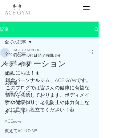
記事
全ての記事
ACE GYM BLOG
全ての記事
2025年4月9日
読了時間: 3分
メディテーション
オススメ食材
こんにちは！☀️
健康
鎌倉パーソナルジム、ACE GYMです。
栄養素
このブログでは皆さんの健康に有益な
ボディメイク
情報を発信しております。ボディメイ
新しいカテゴリー
クや健康作り、老化防止や体力向上な
どに是非お役立てください！👍
ダイエット
ACEnews
教えてACEGYM‼️