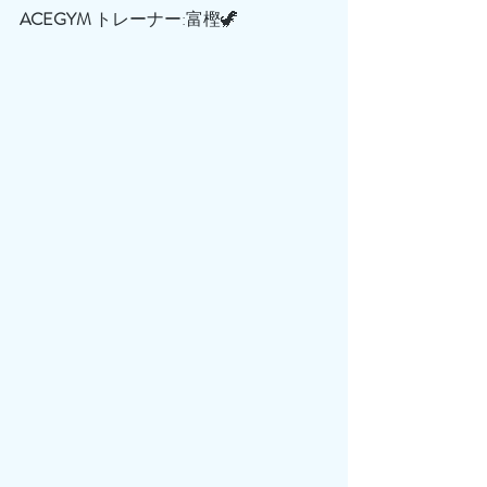
ACEGYM
 トレーナー:富樫🦖