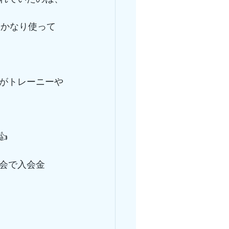
はかなり使って
がトレーニーや
！
👍
会で入会金