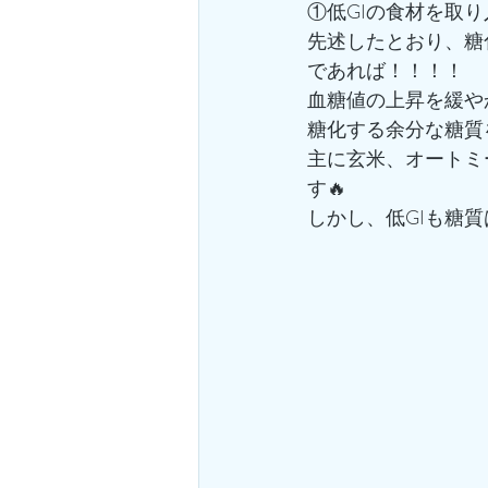
①低GIの食材を取
先述したとおり、糖
であれば！！！！
血糖値の上昇を緩や
糖化する余分な糖質
主に玄米、オートミ
す🔥
しかし、低GIも糖