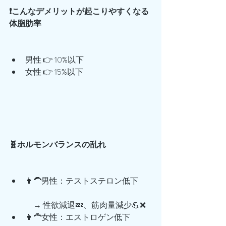
❗こんなデメリットが起こりやすくなる
体脂肪率
男性 👉 10%以下
女性 👉 15%以下
🧬ホルモンバランスの乱れ
👨‍🦱男性：テストステロン低下
　→ 性欲減退💤、筋肉量減少💪❌
👩‍🦰女性：エストロゲン低下