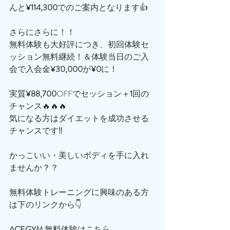
んと
¥114,300
でのご案内となります👍
さらにさらに！！
無料体験も大好評につき、初回体験セ
ッション無料継続！＆体験当日のご入
会で入会金
¥30,000
が
¥0
に！
実質
¥88,700
OFFでセッション＋
1
回の
チャンス🔥🔥🔥
気になる方はダイエットを成功させる
チャンスです‼️
かっこいい・美しいボディを手に入れ
ませんか？？
無料体験トレーニングに興味のある方
は下のリンクから👇
ACEGYM
 無料体験はこちら