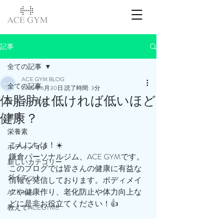
記事
全ての記事
ACE GYM BLOG
全ての記事
2025年6月30日
読了時間: 3分
体脂肪は低ければ低いほど
オススメ食材
健康？
健康
栄養素
こんにちは！☀️
ボディメイク
鎌倉パーソナルジム、ACE GYMです。
新しいカテゴリー
このブログでは皆さんの健康に有益な
ダイエット
情報を発信しております。ボディメイ
クや健康作り、老化防止や体力向上な
ACEnews
どに是非お役立てください！👍
教えてACEGYM‼️