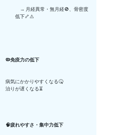
　→ 月経異常・無月経🚫、骨密度
低下🦴⚠️
🦠免疫力の低下
病気にかかりやすくなる🤒
治りが遅くなる⏳
🧠疲れやすさ・集中力低下