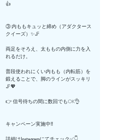
👍
③ 内ももキュッと締め（アダクタース
クイーズ）✨🦵
両足をそろえ、太ももの内側に力を入
れるだけ。
普段使われにくい内もも（内転筋）を
鍛えることで、脚のラインがスッキリ
🦵💖
👉 信号待ちの間に数回でもOK👌
キャンペーン実施中‼️
詳細は
Instagram
にてチェック✅👇