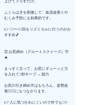
上げて下ろすだけ。
ふくらはぎを刺激して、血流改善💧や
むくみ予防にも効果的です。
👉 20〜30回をリズミカルに行うのがお
すすめ🎵
② お尻締め（グルートスクイーズ）🍑
🔥
まっすぐ立って、お尻にギューッと力
を入れて3秒キープ → 脱力
お尻の引き締め🍑はもちろん、姿勢改
善🧍‍♀️✨にもつながります。
👉 人に気づかれにくいので外でもOK