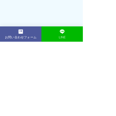
お問い合わせフォーム
LINE
2001年： 16歳でプロテニスプレーヤー
（朝日生命所属）として活躍
引退後、プロテニスプレーヤー育成コ
ースのフィジカルトレーナーとして数
多くのプロを輩出
2013年：東京・表参道に
ACE GYM
をオ
ープン
トレーニング初心者からアスリート、
著名人、ボディコンテスト優勝者な