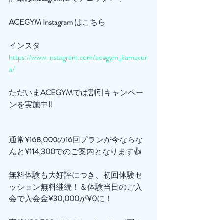
ACEGYM
Instagram
 はこちら
インスタ
https://www.instagram.com/acegym_kamakur
a/
ただいま
ACEGYM
では割引キャンペー
ンを実施中‼️
通常
¥168,000
の
16
回プランが今ならな
んと
¥114,300
でのご案内となります👍
無料体験も大好評につき、初回体験セ
ッション無料継続！＆体験当日のご入
会で入会金
¥30,000
が
¥0
に！