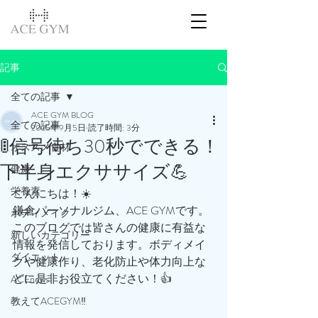
記事
全ての記事
ACE GYM BLOG
全ての記事
2025年9月5日
読了時間: 3分
🚦信号待ち30秒でできる！
オススメ食材
下半身エクササイズ💪
健康
栄養素
こんにちは！☀️
鎌倉パーソナルジム、ACE GYMです。
ボディメイク
このブログでは皆さんの健康に有益な
新しいカテゴリー
情報を発信しております。ボディメイ
ダイエット
クや健康作り、老化防止や体力向上な
どに是非お役立てください！👍
ACEnews
教えてACEGYM‼️