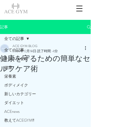
記事
全ての記事
ACE GYM BLOG
全ての記事
2024年12月18日
読了時間: 4分
健康を守るための簡単なセ
オススメ食材
ルフケア術
健康
栄養素
ボディメイク
新しいカテゴリー
ダイエット
ACEnews
教えてACEGYM‼️