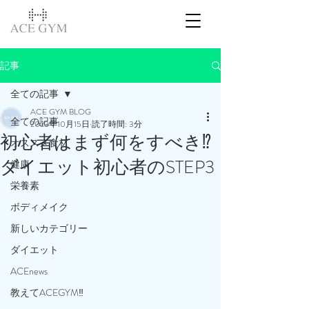
記事
全ての記事
ACE GYM BLOG
全ての記事
2023年10月15日
読了時間: 3分
初心者はまず何をすべき⁉️
オススメ食材
ダイエット初心者のSTEP3
健康
栄養素
ボディメイク
新しいカテゴリー
ダイエット
ACEnews
教えてACEGYM‼️