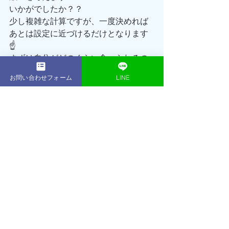
いかがでしたか？？
少し複雑な計算ですが、一度決めれば
あとは設定に近づけるだけとなります
☝️
まずは自分がどのくらい食べられるの
か？
お問い合わせフォーム
LINE
コレを把握するところから始めてみて
ください‼️
ただいまACEGYMでは無料体験
&32%OFFキャンペーンを実施中‼️
通常168,000円の16回プランが今ならな
んと114,300円でのご案内となります👍
さらにさらに！！
無料体験も大好評につき、初回体験セ
ッション無料継続！＆体験当日のご入
会で入会金¥30,000が¥0に！
実質¥35,000OFFでセッション＋1回の
チャンス🔥🔥🔥