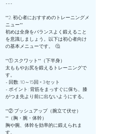
---
**2. 初心者におすすめのトレーニングメ
ニュー**
初めは全身をバランスよく鍛えること
を意識しましょう。以下は初心者向け
の基本メニューです。  🤔
**① スクワット**（下半身）  
太ももやお尻を鍛えるトレーニングで
す。  
- 回数: 10～15回 × 3セット  
- ポイント: 背筋をまっすぐに保ち、膝
がつま先より前に出ないようにする。  
**② プッシュアップ（腕立て伏せ）
**（胸・腕・体幹）  
胸や腕、体幹を効率的に鍛えられま
す。  