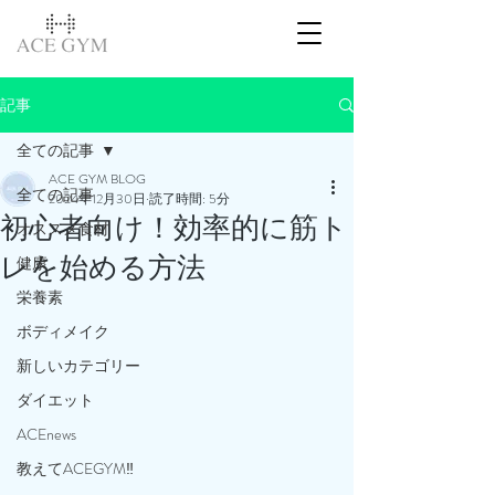
記事
全ての記事
ACE GYM BLOG
全ての記事
2024年12月30日
読了時間: 5分
初心者向け！効率的に筋ト
オススメ食材
レを始める方法
健康
栄養素
ボディメイク
新しいカテゴリー
ダイエット
ACEnews
教えてACEGYM‼️